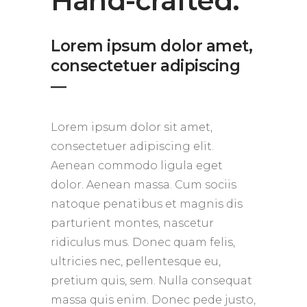
Hand-crafted.
Lorem ipsum dolor amet,
consectetuer adipiscing
―
Lorem ipsum dolor sit amet,
consectetuer adipiscing elit.
Aenean commodo ligula eget
dolor. Aenean massa. Cum sociis
natoque penatibus et magnis dis
parturient montes, nascetur
ridiculus mus. Donec quam felis,
ultricies nec, pellentesque eu,
pretium quis, sem. Nulla consequat
massa quis enim. Donec pede justo,