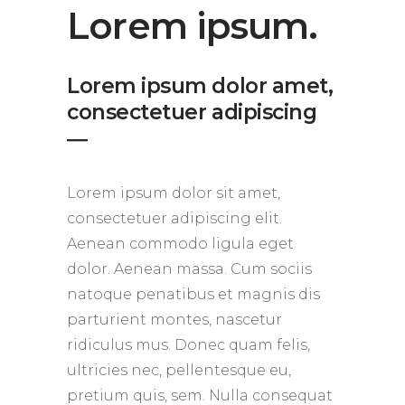
Lorem ipsum.
Lorem ipsum dolor amet,
consectetuer adipiscing
―
Lorem ipsum dolor sit amet,
consectetuer adipiscing elit.
Aenean commodo ligula eget
dolor. Aenean massa. Cum sociis
natoque penatibus et magnis dis
parturient montes, nascetur
ridiculus mus. Donec quam felis,
ultricies nec, pellentesque eu,
pretium quis, sem. Nulla consequat