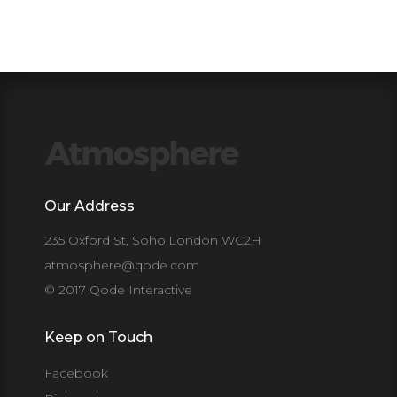
Our Address
235 Oxford St, Soho,London WC2H
atmosphere@qode.com
© 2017 Qode Interactive
Keep on Touch
Facebook