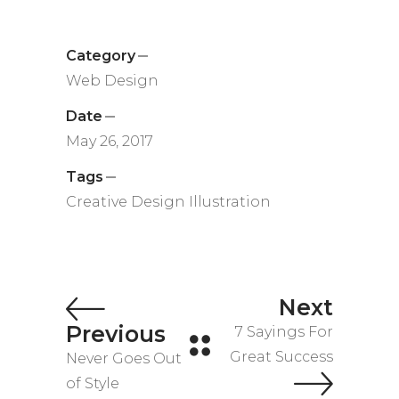
Category
Web Design
Date
May 26, 2017
Tags
Creative
Design
Illustration
Next
Previous
7 Sayings For
Great Success
Never Goes Out
of Style