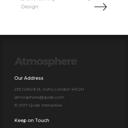
Design
Our Address
235 Oxford St, Soho,London WC2H
atmosphere@qode.com
© 2017 Qode Interactive
Keep on Touch