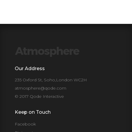
Our Address
235 Oxford St, Soho,London WC2H
atmosphere@qode.com
© 2017 Qode Interactive
Keep on Touch
Facebook