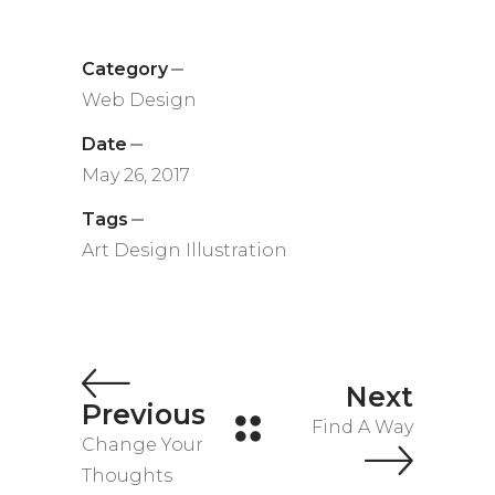
Category
Web Design
Date
May 26, 2017
Tags
Art
Design
Illustration
Next
Previous
Find A Way
Change Your
Thoughts