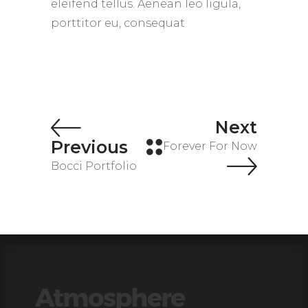
eleifend tellus. Aenean leo ligula,
porttitor eu, consequat
Next
Previous
Forever For Now
Bocci Portfolio